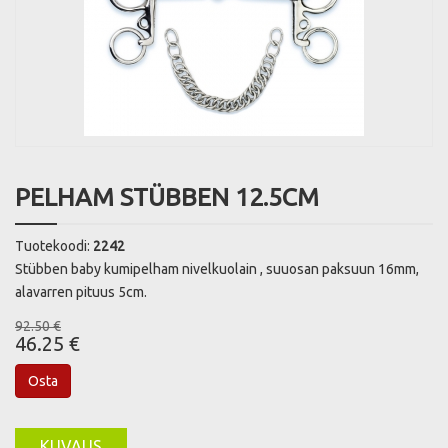
PELHAM STÜBBEN 12.5CM
Tuotekoodi:
2242
Stübben baby kumipelham nivelkuolain , suuosan paksuun 16mm,
alavarren pituus 5cm.
92.50 €
46.25 €
Osta
KUVAUS