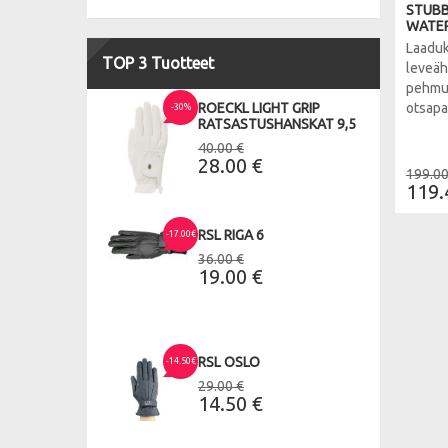
STUBB
WATER
Laaduk
TOP 3 Tuotteet
leveäh
pehmus
ROECKL LIGHT GRIP
otsapan
-30%
RATSASTUSHANSKAT 9,5
40.00 €
28.00 €
199.00
119.
RSL RIGA 6
-17.00€
36.00 €
19.00 €
RSL OSLO
-14.50€
29.00 €
14.50 €