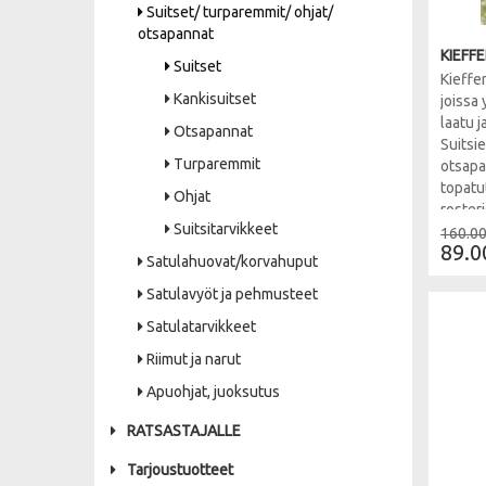
Suitset/ turparemmit/ ohjat/
otsapannat
KIEFF
Suitset
Kieffer
Kankisuitset
joissa
laatu ja
Otsapannat
Suitsie
Turparemmit
otsapa
topatu
Ohjat
rosteri
Suitsitarvikkeet
160.00
89.0
Satulahuovat/korvahuput
Satulavyöt ja pehmusteet
Satulatarvikkeet
Riimut ja narut
Apuohjat, juoksutus
RATSASTAJALLE
Tarjoustuotteet