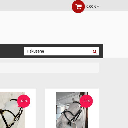
0.00 €
-49%
-50%