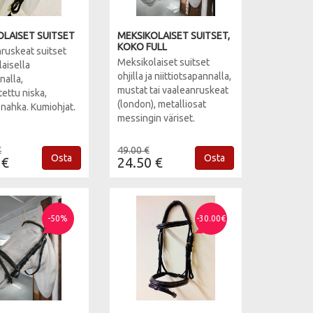
OLAISET SUITSET
MEKSIKOLAISET SUITSET,
KOKO FULL
uskeat suitset
Meksikolaiset suitset
aisella
ohjilla ja niittiotsapannalla,
nalla,
mustat tai vaaleanruskeat
ettu niska,
(london), metalliosat
nahka. Kumiohjat.
messingin väriset.
€
49.00 €
Osta
Osta
 €
24.50 €
-50%
-30.00€