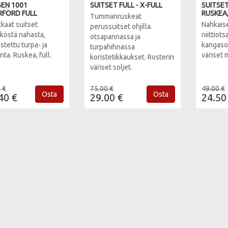
EN 1001
SUITSET FULL - X-FULL
SUITSET
FORD FULL
RUSKEA,
Tummanruskeat
kaat suitset
Nahkaise
perussuitset ohjilla.
köstä nahasta,
niittiot
otsapannassa ja
tettu turpa- ja
kangaso
turpahihnassa
ta. Ruskea, full.
väriset 
koristetikkaukset. Rosterin
väriset soljet.
 €
75.00 €
49.00 €
Osta
Osta
40 €
29.00 €
24.50