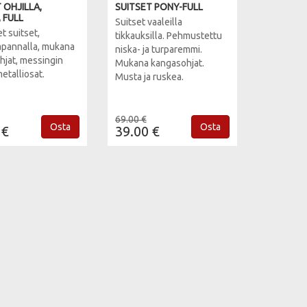
 OHJILLA,
SUITSET PONY-FULL
 FULL
Suitset vaaleilla
t suitset,
tikkauksilla. Pehmustettu
sapannalla, mukana
niska- ja turparemmi.
hjat, messingin
Mukana kangasohjat.
metalliosat.
Musta ja ruskea.
69.00 €
Osta
Osta
 €
39.00 €