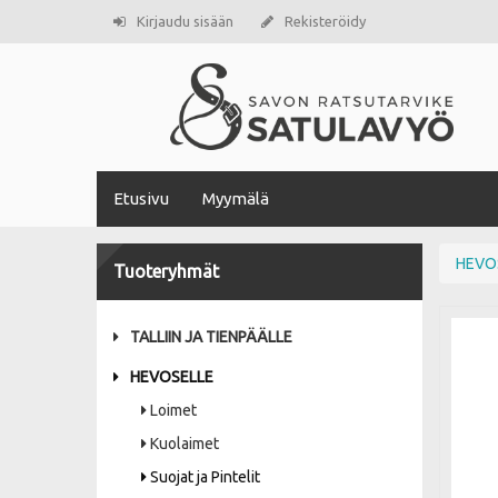
Kirjaudu sisään
Rekisteröidy
Etusivu
Myymälä
HEVO
Tuoteryhmät
TALLIIN JA TIENPÄÄLLE
HEVOSELLE
Loimet
Kuolaimet
Suojat ja Pintelit