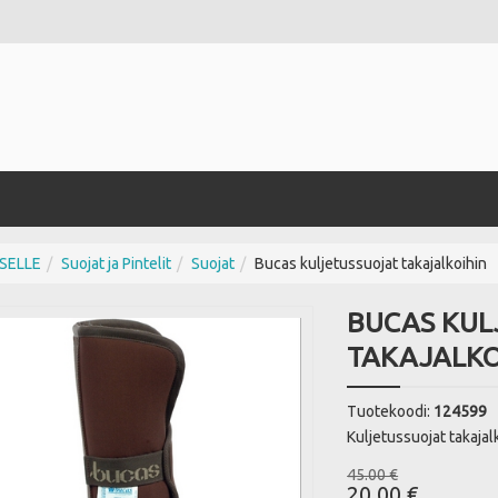
SELLE
Suojat ja Pintelit
Suojat
Bucas kuljetussuojat takajalkoihin
BUCAS KUL
TAKAJALKO
Tuotekoodi:
124599
Kuljetussuojat takajalk
45.00 €
20.00 €