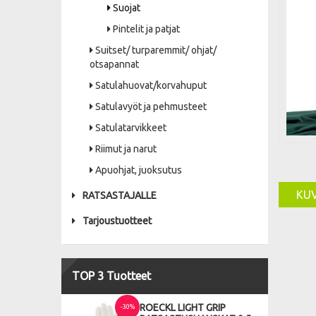
Suojat
Pintelit ja patjat
Suitset/ turparemmit/ ohjat/
otsapannat
Satulahuovat/korvahuput
Satulavyöt ja pehmusteet
Satulatarvikkeet
Riimut ja narut
Apuohjat, juoksutus
KU
RATSASTAJALLE
Tarjoustuotteet
TOP 3 Tuotteet
ROECKL LIGHT GRIP
-30%