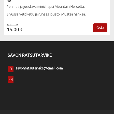
8V.
Pehmeä ja joustava minichapsi Mountain Horselta.
Sivussa vetoketju ja runsas jousto. Mustaa nahkaa.
49.00 €
Osta
15.00 €
SAVON RATSUTARVIKE
savonratsutarvike@gmail.com