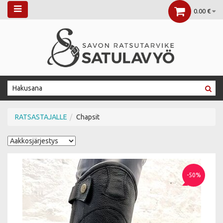
0.00 €
RATSASTAJALLE
Chapsit
-50%