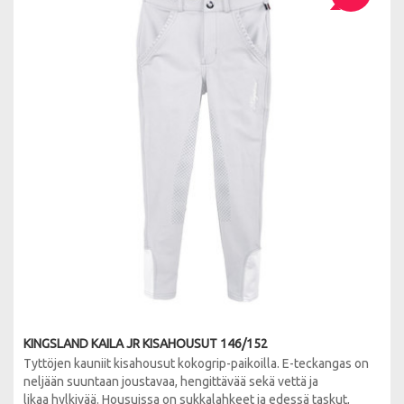
KINGSLAND KAILA JR KISAHOUSUT 146/152
Tyttöjen kauniit kisahousut kokogrip-paikoilla. E-teckangas on
neljään suuntaan joustavaa, hengittävää sekä vettä ja
likaa hylkivää. Housuissa on sukkalahkeet ja edessä taskut,