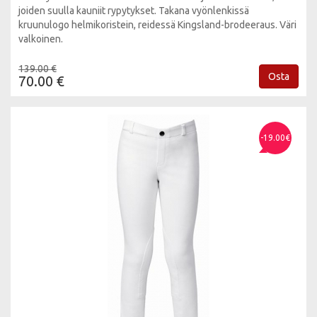
joiden suulla kauniit rypytykset. Takana vyönlenkissä
kruunulogo helmikoristein, reidessä Kingsland-brodeeraus. Väri
valkoinen.
139.00 €
Osta
70.00 €
-19.00€