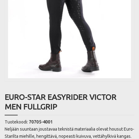
EURO-STAR EASYRIDER VICTOR
MEN FULLGRIP
Tuotekoodi:
70705-4001
Neljään suuntaan joustavaa teknistä materiaalia olevat housut Euro-
Starilta miehille, hengittävä, nopeasti kuivuva, vettähylkivä kangas.