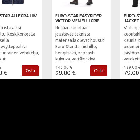
TAR ALLEGRA LIIVI
EURO-STAR EASYRIDER
EURO-S
VICTOR MEN FULLGRIP
JACKET
ti istuvaksi
Neljään suuntaan
Vedenpi
ltu, keskikorkealla
joustavaa teknistä
kuoritak
sella
materiaalia olevat housut
Kaunis, 
evyttoppaliivi.
Euro-Starilta miehille,
pidempi 
uuntainen vetoketju,
hengittävä, nopeasti
käytönnö
kut
kuivuva, vettähylkivä
vetoketj
toketjuilla, hiha-
kangas. Väri kuvasta
huppu, j
€
145.00 €
129.00 
Osta
Osta
sa jousto.
0 €
poiketen tummanharmaa
99.00 €
piilotet
79.00
000/10 
vedenpi
Väri tu