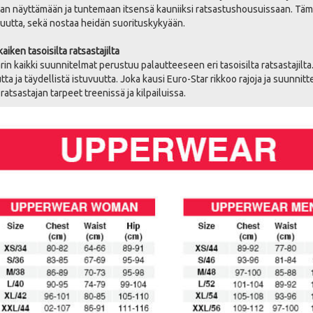
jan näyttämään ja tuntemaan itsensä kauniiksi ratsastushousuissaan. Tämä 
uutta, sekä nostaa heidän suorituskykyään.
aiken tasoisilta ratsastajilta
rin kaikki suunnitelmat perustuu palautteeseen eri tasoisilta ratsastajilta
utta ja täydellistä istuvuutta. Joka kausi Euro-Star rikkoo rajoja ja suunni
ratsastajan tarpeet treenissä ja kilpailuissa.