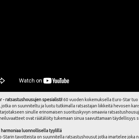
r - ratsastushousujen spesialisti!
60 vuoden kokemuksella Euro-Star tuo h
, jotka on suunniteltu ja luotu tutkimalla ratsastajan liikkeitä hevosen k
n, tarjotakseen sinulle erinomaisen suorituskyvyn omaavia ratsastushousuja
rheiluvaatteet ovat räätälöity tukemaan sinua saavuttamaan täydellisyys 
 harmoniaa luonnollisella tyylillä
o-Starin tavotteista on suunnitella ratsastushousut jotka imartelee joka 