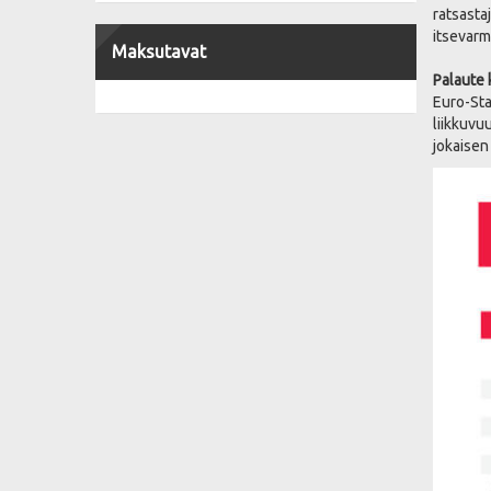
ratsasta
itsevarm
Maksutavat
Palaute k
Euro-Sta
liikkuvu
jokaisen 