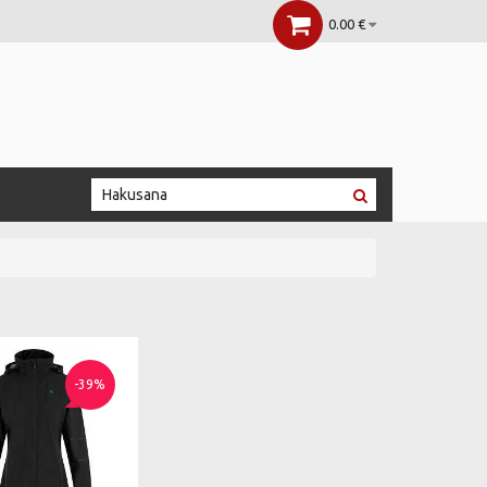
0.00 €
-39%