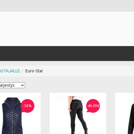
ASTAJALLE
Euro-Star
-50%
-46.00€