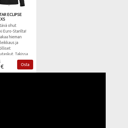
TAR ECLIPSE
 XS
tävä ohut
ki Euro-Starilta!
takaa hieman
leikkaus ja
lliset
utaskut. Takissa
onka saa
€
Osta
tua kaulukseen. 10
 €
000
tävyys/hengittävyys.
mmansininen.