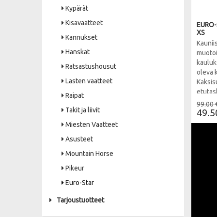
Kypärät
Kisavaatteet
EURO-S
XS
Kannukset
Kauniis
Hanskat
muotoi
kauluk
Ratsastushousut
oleva k
Lasten vaatteet
Kaksis
etutas
Raipat
piilove
99.00 
Takit ja liivit
aukois
49.5
Miesten Vaatteet
Asusteet
Mountain Horse
Pikeur
Euro-Star
Tarjoustuotteet