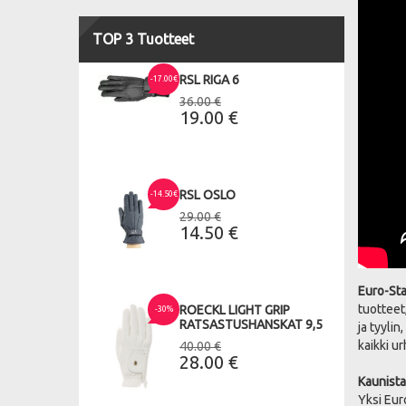
TOP 3 Tuotteet
RSL RIGA 6
-17.00€
36.00 €
19.00 €
RSL OSLO
-14.50€
29.00 €
14.50 €
Euro-Sta
tuotteet
ROECKL LIGHT GRIP
-30%
RATSASTUSHANSKAT 9,5
ja tyyli
kaikki u
40.00 €
28.00 €
Kaunista
Yksi Eur