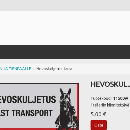
IN JA TIENPÄÄLLE
Hevoskuljetus-tarra
HEVOSKULJ
Tuotekoodi:
11500w
Traileriin kiinnitettäv
5.00 €
Osta