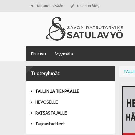
Kirjaudu sisään
Rekisteröidy
Etusivu
Myymälä
TALLI
Tuoteryhmät
TALLIIN JA TIENPÄÄLLE
HEVOSELLE
RATSASTAJALLE
Tarjoustuotteet