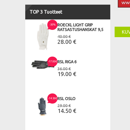
TOP 3 Tuotteet
ROECKL LIGHT GRIP
-30%
RATSASTUSHANSKAT 9,5
KU
40.00 €
28.00 €
RSL RIGA 6
-17.00€
36.00 €
19.00 €
RSL OSLO
-14.50€
29.00 €
14.50 €