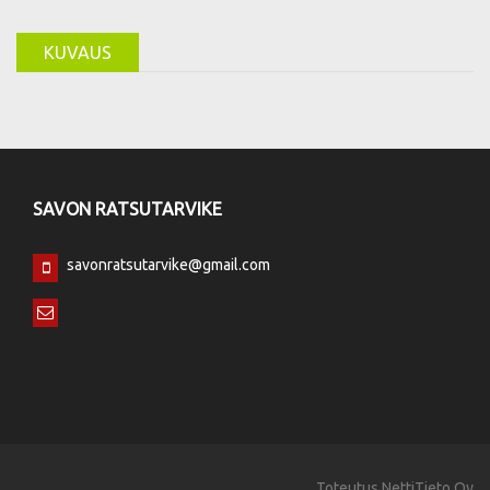
KUVAUS
SAVON RATSUTARVIKE
savonratsutarvike@gmail.com
Toteutus
NettiTieto Oy