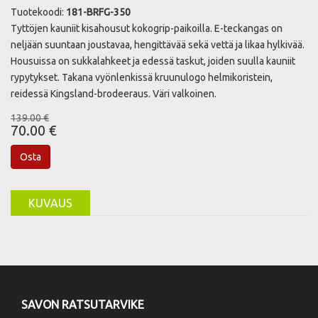
Tuotekoodi:
181-BRFG-350
Tyttöjen kauniit kisahousut kokogrip-paikoilla. E-teckangas on
neljään suuntaan joustavaa, hengittävää sekä vettä ja likaa hylkivää.
Housuissa on sukkalahkeet ja edessä taskut, joiden suulla kauniit
rypytykset. Takana vyönlenkissä kruunulogo helmikoristein,
reidessä Kingsland-brodeeraus. Väri valkoinen.
139.00 €
70.00 €
Osta
KUVAUS
SAVON RATSUTARVIKE