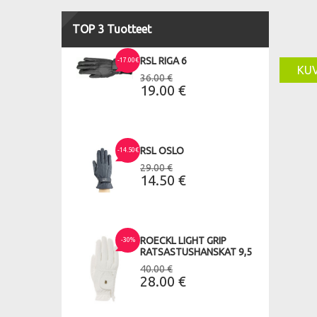
TOP 3 Tuotteet
RSL RIGA 6
-17.00€
KU
36.00 €
19.00 €
RSL OSLO
-14.50€
29.00 €
14.50 €
ROECKL LIGHT GRIP
-30%
RATSASTUSHANSKAT 9,5
40.00 €
28.00 €