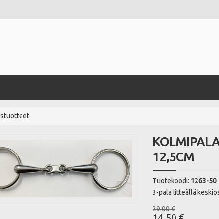
ustuotteet
KOLMIPALA
12,5CM
Tuotekoodi:
1263-50
3-pala litteällä kesk
29.00 €
14.50 €