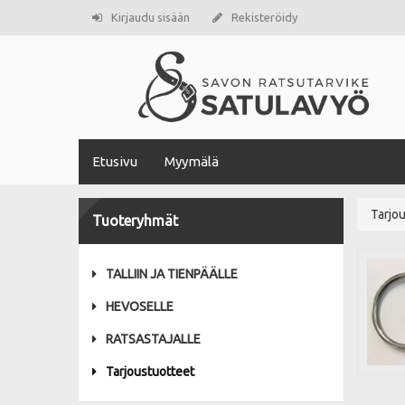
Kirjaudu sisään
Rekisteröidy
Etusivu
Myymälä
Tarjo
Tuoteryhmät
TALLIIN JA TIENPÄÄLLE
HEVOSELLE
RATSASTAJALLE
Tarjoustuotteet