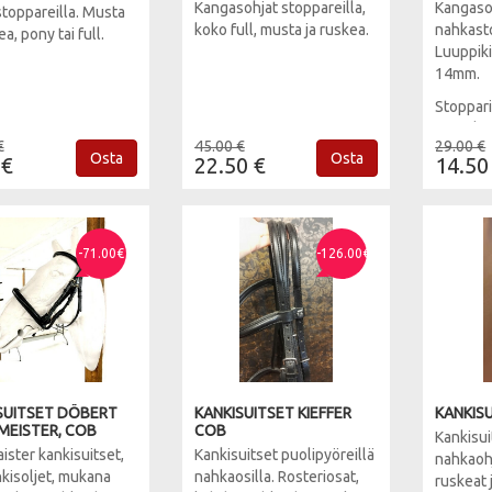
Kangasohjat stoppareilla,
Kangaso
toppareilla. Musta
koko full, musta ja ruskea.
nahkasto
ea, pony tai full.
Luuppiki
14mm.
Stoppari
cm välei
€
45.00 €
29.00 €
cm. Väri
Osta
Osta
 €
22.50 €
14.50
-71.00€
-126.00€
SUITSET DÖBERT
KANKISUITSET KIEFFER
KANKISU
MEISTER, COB
COB
Kankisui
ister kankisuitset,
Kankisuitset puolipyöreillä
nahkaoh
kisoljet, mukana
nahkaosilla. Rosteriosat,
ruskeat 