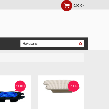
0.00 €
-11.00€
-2.10€