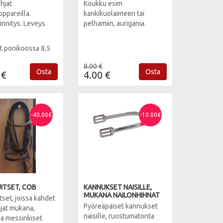
hjat
Koukku esim
ppareilla.
kankikuolaimeen tai
innitys. Leveys
pelhamiin, aurigania.
t ponikoossa 8,5
n, fullkoossa 10,5
8.00 €
 musta.
Osta
Osta
 €
4.00 €
-40.00€
-10.00€
ITSET, COB
KANNUKSET NAISILLE,
MUKANA NAILONHIHNAT
tset, joissa kahdet
Pyöreäpäiset kannukset
jat mukana,
naisille, ruostumatonta
ja messinkiset