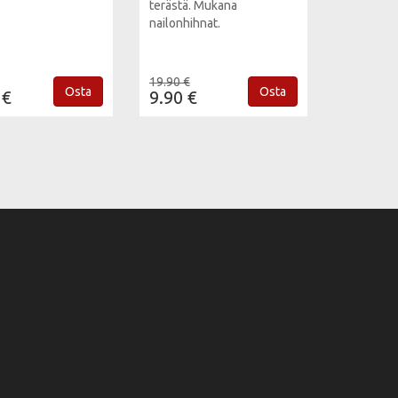
terästä. Mukana
nailonhihnat.
19.90 €
Osta
Osta
 €
9.90 €