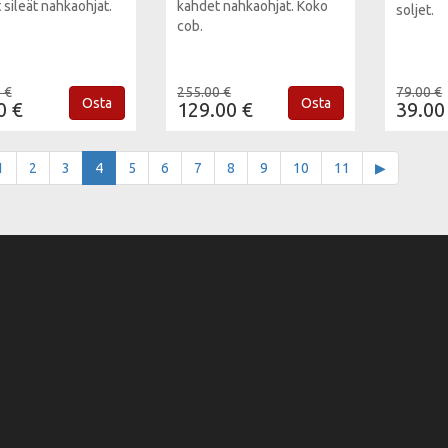
 sileät nahkaohjat.
kahdet nahkaohjat. Koko
soljet.
cob.
 €
255.00 €
79.00 €
Osta
Osta
0 €
129.00 €
39.00
1
2
3
4
5
6
7
8
9
10
11
▶