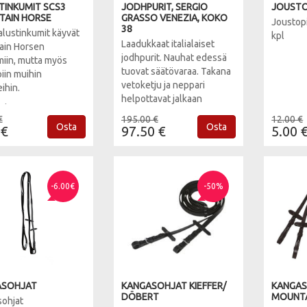
TINKUMIT SCS3
JODHPURIT, SERGIO
JOUSTO
AIN HORSE
GRASSO VENEZIA, KOKO
Joustopin
38
alustinkumit käyvät
kpl
Laadukkaat italialaiset
ain Horsen
jodhpurit. Nauhat edessä
imiin, mutta myös
tuovat säätövaraa. Takana
iin muihin
vetoketju ja neppari
ihin.
helpottavat jalkaan
inkumin urat sopivat
laittamista. Pitävä
€
195.00 €
12.00 €
ohjaisiin Mountain
kumipohja jossa
Osta
Osta
 €
97.50 €
5.00 
jalkineisiin. Kalteva
kannassa Shock absorber -
hjaa kantapäätä alas.
geelivaimennus.
ai 12cm
Musta.
-6.00€
-50%
ASOHJAT
KANGASOHJAT KIEFFER/
KANGA
DÖBERT
MOUNTA
ohjat