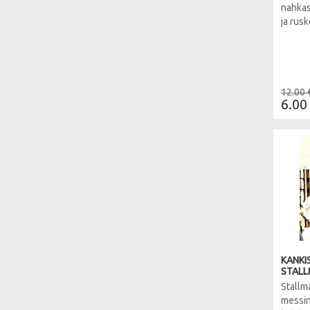
nahkas
ja rusk
12.00 
6.00
KANKI
STALL
Stallma
messin