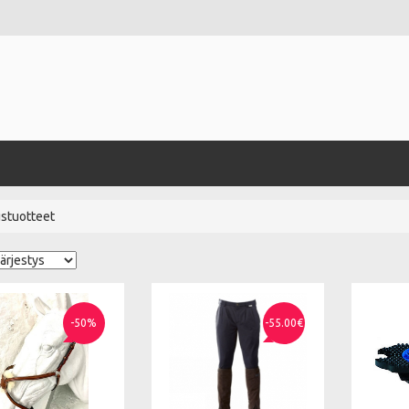
ustuotteet
-50%
-55.00€