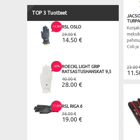
TOP 3 Tuotteet
JACSO
TURPA
RSL OSLO
-14.50€
Konjak
meksik
29.00 €
14.50 €
pehmus
Cob ja 
ROECKL LIGHT GRIP
-30%
23.00 
RATSASTUSHANSKAT 9,5
11.5
40.00 €
28.00 €
RSL RIGA 6
-17.00€
36.00 €
19.00 €