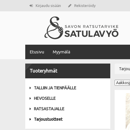
Kirjaudu sisään
Rekisteröidy
Etusivu
Myymälä
Tarjo
Tuoteryhmät
TALLIIN JA TIENPÄÄLLE
HEVOSELLE
RATSASTAJALLE
Tarjoustuotteet