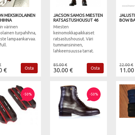
N MEKSIKOLAINEN
JACSON SAMOS MIESTEN
JALUST
HIHNA
RATSASTUSHOUSUT 46
BOW B
in värinen
Miesten
olainen turpahihna,
keinomokkapaikkaiset
te lampaankarvaa.
ratsastushousut. Väri
full.
tummansininen,
lahkeensuussa tarrat.
€
85.00 €
22.00 €
Osta
Osta
0 €
30.00 €
11.00
-50%
-50%