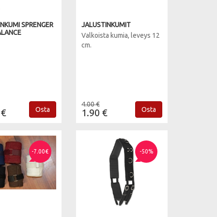
INKUMI SPRENGER
JALUSTINKUMIT
ALANCE
Valkoista kumia, leveys 12
cm.
4.00 €
Osta
Osta
 €
1.90 €
-7.00€
-50%