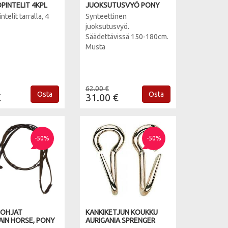
PINTELIT 4KPL
JUOKSUTUSVYÖ PONY
telit tarralla, 4
Synteettinen
juoksutusvyö.
Säädettävissä 150-180cm.
Musta
62.00 €
Osta
Osta
€
31.00 €
-50%
-50%
SOHJAT
KANKIKETJUN KOUKKU
IN HORSE, PONY
AURIGANIA SPRENGER