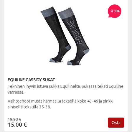
-4.90€
EQUILINE CASSIDY SUKAT
Tekninen, hyvin istuva sukka Equilinelta. Sukassa teksti Equiline
varressa.
Vaihtoehdot musta harmaalla tekstillä koko 43-46 ja pinkki
sinisellä tekstillä 35-38.
19.90 €
Osta
15.00 €