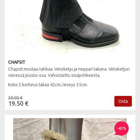
CHAPSIT
Chapsit mustaa nahkaa. Vetoketju ja neppari takana. Vetoketjun
vieressä jousto-osa. Vahvistettu sisäpohkeesta.
Koko S korkeus takaa 42cm, leveys 35cm.
39.00 €
Osta
19.50 €
-40%