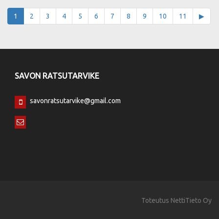
1
2
3
4
5
6
7
8
9
10
11
▶
SAVON RATSUTARVIKE
savonratsutarvike@gmail.com
Toteutus
NettiTieto Oy