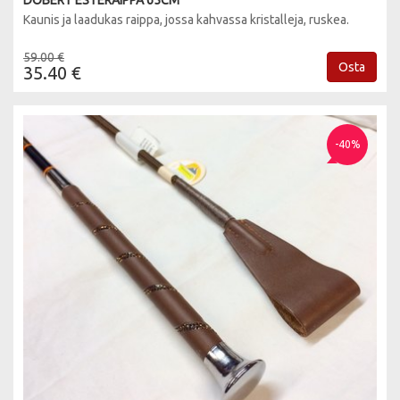
DÖBERT ESTERAIPPA 65CM
Kaunis ja laadukas raippa, jossa kahvassa kristalleja, ruskea.
59.00 €
Osta
35.40 €
-40%