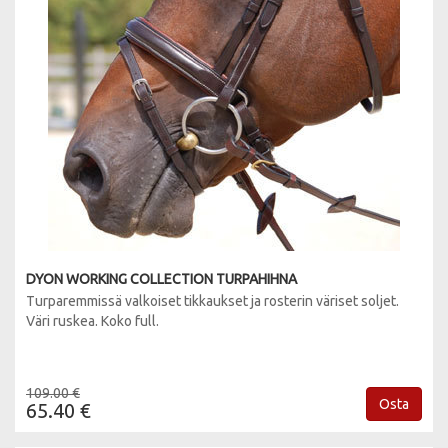
DYON WORKING COLLECTION TURPAHIHNA
Turparemmissä valkoiset tikkaukset ja rosterin väriset soljet.
Väri ruskea. Koko full.
109.00 €
Osta
65.40 €