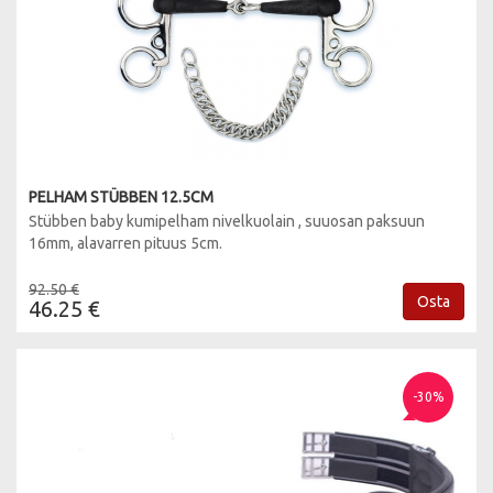
PELHAM STÜBBEN 12.5CM
Stübben baby kumipelham nivelkuolain , suuosan paksuun
16mm, alavarren pituus 5cm.
92.50 €
Osta
46.25 €
-30%