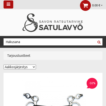
0.00 €
Tarjoustuotteet
-50%