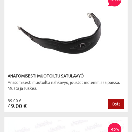
ANATOMISESTI MUOTOILTU SATULAVYÖ
Anatomisesti muotoiltu nahkavyö, joustot molemmissa päissä.
Musta ja ruskea.
89.00 €
Osta
49.00 €
-50%