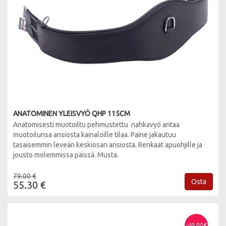
ANATOMINEN YLEISVYÖ QHP 115CM
Anatomisesti muotoiltu pehmustettu nahkavyö antaa
muotoilunsa ansiosta kainaloille tilaa. Paine jakautuu
tasaisemmin leveän keskiosan ansiosta. Renkaat apuohjille ja
jousto molemmissa päissä. Musta.
79.00 €
Osta
55.30 €
-40.00€